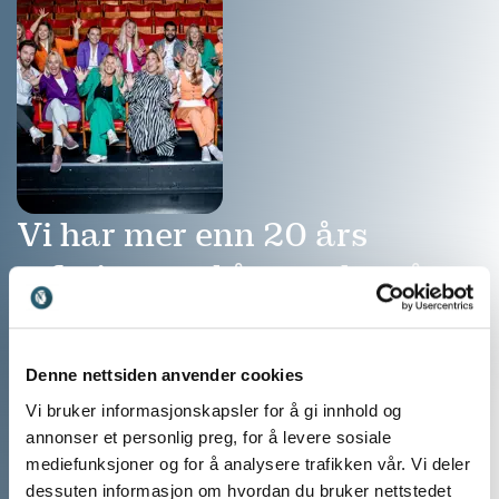
Vi har mer enn 20 års
erfaring med å matche våre
kunders arrangementer med
de perfekte
Denne nettsiden anvender cookies
foredragsholderne
Vi bruker informasjonskapsler for å gi innhold og
annonser et personlig preg, for å levere sosiale
Ring: 911 16 989
mediefunksjoner og for å analysere trafikken vår. Vi deler
Vi er klare til å hjelpe
dessuten informasjon om hvordan du bruker nettstedet