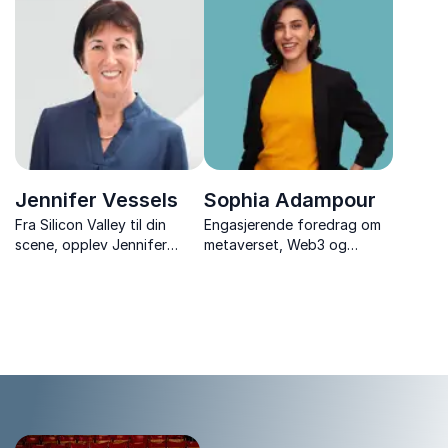
teknologi.
og målbevissthet sprenger
hun grenser og viser hva
som er mulig når vi tør å
tenke stort. Foredraget
inspirerer,...
Jennifer Vessels
Sophia Adampour
Fra Silicon Valley til din
Engasjerende foredrag om
scene, opplev Jennifer
metaverset, Web3 og
Vessels transformative
krypto. Sophia gir innsikt i
innsikt i AI og ledelse, og
hvordan fremtiden kan se
hvordan dette kan løfte din
ut. Hun har dessuten holdt
organisasjon til nye høyder.
TEDx foredrag om
atomvåpen.