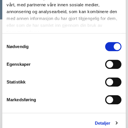
vårt, med partnerne våre innen sosiale medier,
annonsering og analysearbeid, som kan kombinere den
med annen informasjon du har gjort tilgjengelig for dem,
eller som de har samlet inn gjennom din bruk av
tjenestene deres.
Samtykkevalg
Nødvendig
Egenskaper
Statistikk
Finn den perfekte match til ditt
event
Markedsføring
Dit navn
*
Detaljer