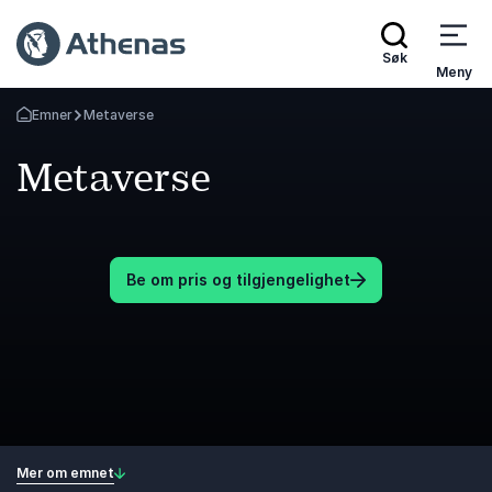
Søk
Meny
Emner
Metaverse
Gå tilbake til startsiden
Metaverse
Be om pris og tilgjengelighet
Mer om emnet