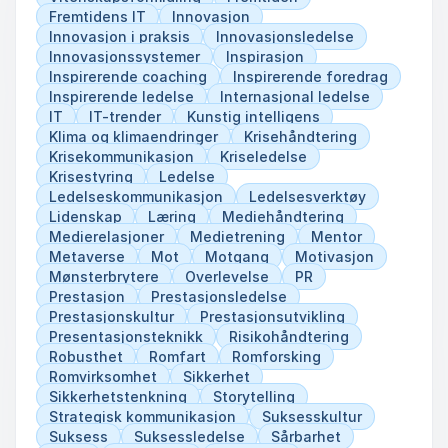
Fremtidens IT
Innovasjon
Bruk av visuelle og narrative verktøy for å
Innovasjon i praksis
Innovasjonsledelse
engasjere, inspirere og endre perspektiver.
Innovasjonssystemer
Inspirasjon
Inspirerende coaching
Inspirerende foredrag
Et foredrag med Jannicke er en visuell og
Inspirerende ledelse
Internasjonal ledelse
energisk opplevelse som inspirerer og utfordrer.
IT
IT-trender
Kunstig intelligens
Perfekt for ledere, innovatører og
Klima og klimaendringer
Krisehåndtering
organisasjoner som vil tenke større.
Krisekommunikasjon
Kriseledelse
Krisestyring
Ledelse
Ledelseskommunikasjon
Ledelsesverktøy
Lidenskap
Læring
Mediehåndtering
Medierelasjoner
Medietrening
Mentor
Metaverse
Mot
Motgang
Motivasjon
Mønsterbrytere
Overlevelse
PR
Prestasjon
Prestasjonsledelse
Prestasjonskultur
Prestasjonsutvikling
Presentasjonsteknikk
Risikohåndtering
Robusthet
Romfart
Romforsking
Romvirksomhet
Sikkerhet
Sikkerhetstenkning
Storytelling
Strategisk kommunikasjon
Suksesskultur
Suksess
Suksessledelse
Sårbarhet