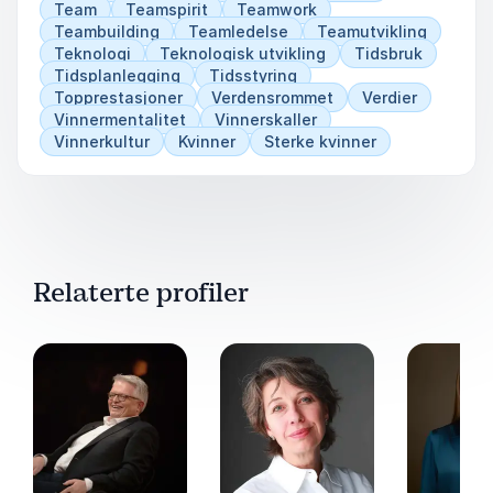
Team
Teamspirit
Teamwork
Teambuilding
Teamledelse
Teamutvikling
Teknologi
Teknologisk utvikling
Tidsbruk
Tidsplanlegging
Tidsstyring
Topprestasjoner
Verdensrommet
Verdier
Vinnermentalitet
Vinnerskaller
Vinnerkultur
Kvinner
Sterke kvinner
Relaterte profiler