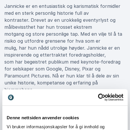
Jannicke er en entusiastisk og karismatisk formidler
med en sterk personlig historie full av
kontraster. Drevet av en urokkelig eventyrlyst og
målbevissthet har hun trosset ekstrem
motgang og store personlige tap. Med en vilje til å ta
risiko og utfordre grensene for hva som er
mulig, har hun nådd utrolige høyder. Jannicke er en
inspirerende og ettertraktet foredragsholder,
som har begeistret publikum med keynote-foredrag
for selskaper som Google, Disney, Pixar og
Paramount Pictures. Nå er hun klar til å dele av sin
unike historie, kompetanse og erfaring på
hjemmebane.
Jannicke gir innsikt som er relevant for både
næringslivet, teknologiselskaper,
akademia, kreative bransjer og allmennheten.
Denne nettsiden anvender cookies
Vi bruker informasjonskapsler for å gi innhold og