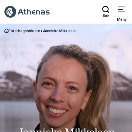
Søk
Meny
Foredragsholdere
Jannicke Mikkelsen
Gå tilbake til startsiden