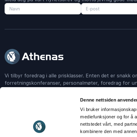
Vi tilbyr foredrag i alle prisklasser. Enten det er snakk
forretningskonferanser, personalmøter, foredrag for un
debattskapende grupper, så formidler Athenas kontakt
foredragsholder.
Denne nettsiden anvende
Vi bruker informasjonskapsl
mediefunksjoner og for å a
Kontakt
911 16 989
nettstedet vårt, med part
kombinere den med annen in