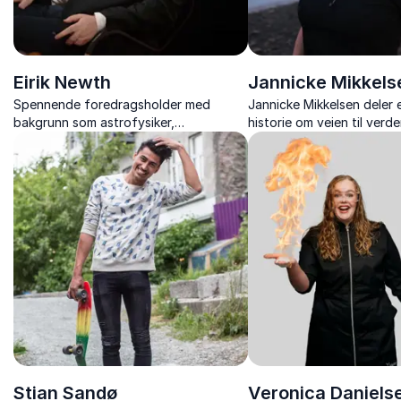
Eirik Newth
Jannicke Mikkels
Spennende foredragsholder med
Jannicke Mikkelsen deler 
bakgrunn som astrofysiker,
historie om veien til ver
vitenskapsformidler, programleder og
Med mot og målbevissthe
prisvinnende forfatter.
hun grenser og viser hva 
når vi tør å tenke stort. 
inspirerer,...
Stian Sandø
Veronica Daniels