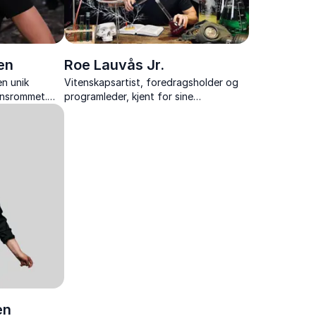
en
Roe Lauvås Jr.
en unik
Vitenskapsartist, foredragsholder og
densrommet.
programleder, kjent for sine
t sprenger
spektakulære vitenshow og innovative
som er mulig
tanker om utdanning.
Foredraget
en