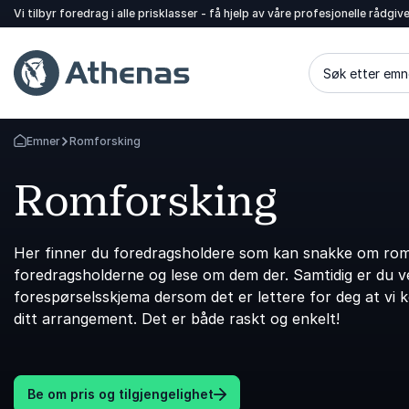
Vi tilbyr foredrag i alle prisklasser - få hjelp av våre profesjonelle rådgiv
Søk etter emn
Emner
Romforsking
Gå tilbake til startsiden
Romforsking
Her finner du foredragsholdere som kan snakke om romf
foredragsholderne og lese om dem der. Samtidig er du vel
forespørselsskjema dersom det er lettere for deg at vi 
ditt arrangement. Det er både raskt og enkelt!
Be om pris og tilgjengelighet