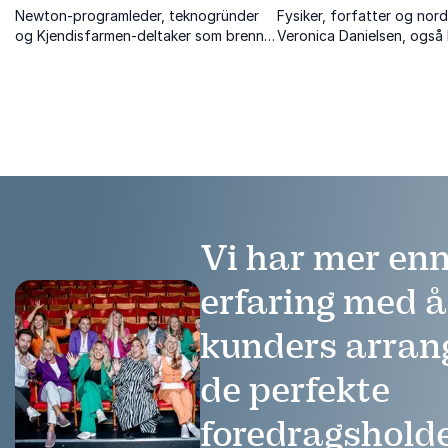
Newton-programleder, teknogründer
Fysiker, forfatter og nord
og Kjendisfarmen-deltaker som brenner
Veronica Danielsen, også
for å gjøre naturvitenskap spennende.
ViteVero, er en vitenskap
som forklarer naturvitens
engasjerende.
Vi har mer enn
erfaring med 
kunders arra
de perfekte
foredragshold