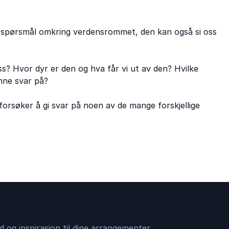
e spørsmål omkring verdensrommet, den kan også si oss
? Hvor dyr er den og hva får vi ut av den? Hvilke
nne svar på?
rsøker å gi svar på noen av de mange forskjellige
 og inspirasjon til dine arrangementer.