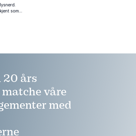
lysnerd.
 kjent som
sformidler
kap enkelt og
 20 års
å matche våre
ngementer med
erne