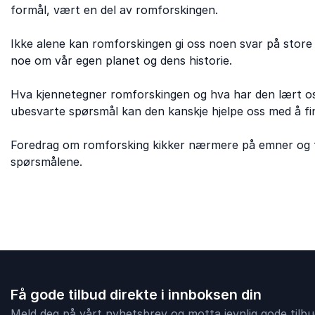
formål, vært en del av romforskingen.
Ikke alene kan romforskingen gi oss noen svar på stor
noe om vår egen planet og dens historie.
Hva kjennetegner romforskingen og hva har den lært oss
ubesvarte spørsmål kan den kanskje hjelpe oss med å fi
Foredrag om romforsking kikker nærmere på emner og fo
spørsmålene.
Få gode tilbud direkte i innboksen din
Meld deg på vårt nyhetsbrev og motta jevnlig gode tilbud