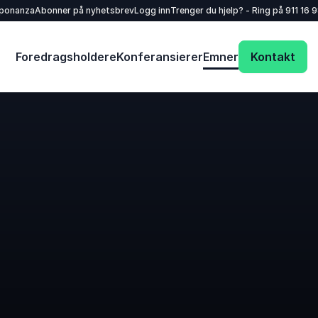
sponanza
Abonner på nyhetsbrev
Logg inn
Trenger du hjelp? - Ring på
911 16 
Foredragsholdere
Konferansierer
Emner
Kontakt
Dit navn
*
E-mail
*
Dit telefonnummer