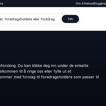
ere
Om Athenas
Blogg
In
er, foredragsholdere eller foredrag
Søk
orsking. Du kan klikke deg inn under de enkelte
kommen til å ringe oss eller fylle ut et
kommer med forslag til foredragsholdere som passer til