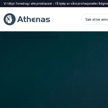
Vi tilbyr foredrag i alle prisklasser - få hjelp av våre profesjonelle rådgiv
Søk etter emn
Foredragsholdere
Benjamin Silseth
Gå tilbake til startsiden