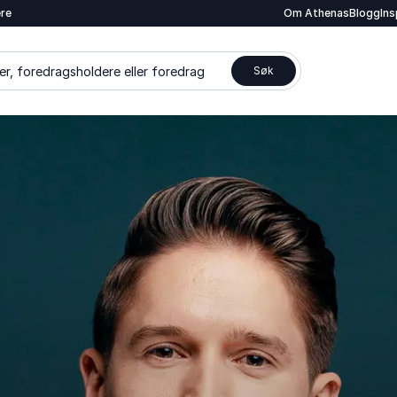
ere
Om Athenas
Blogg
In
er, foredragsholdere eller foredrag
Søk