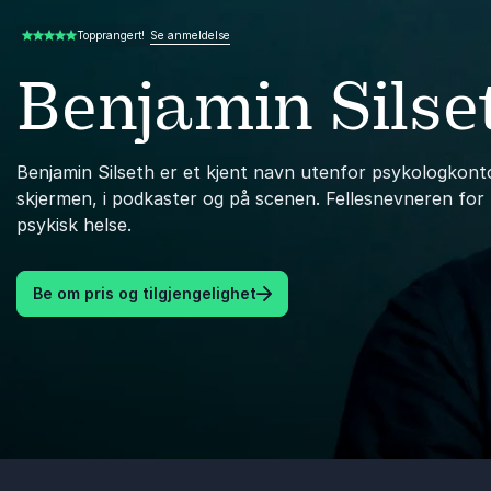
Se anmeldelse
Topprangert!
5.00 av 5
Benjamin Silse
Benjamin Silseth er et kjent navn utenfor psykologkonto
skjermen, i podkaster og på scenen. Fellesnevneren for
psykisk helse.
Be om pris og tilgjengelighet