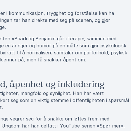
inger i kommunikasjon, trygghet og forståelse kan ha
ringen tar han direkte med seg på scenen, og gjør
ge.
ten «Baarli og Benjamin går i terapi», sammen med
ge erfaringer og humor på en måte som gjør psykologisk
 bidratt til å normalisere samtaler om parforhold, psykisk
e kjenner på, men få snakker åpent om.
d, åpenhet og inkludering
ttigheter, mangfold og synlighet. Han har vært
ert seg som en viktig stemme i offentligheten i spørsmål
t.
nge vegrer seg for å snakke om løftes frem med
 Ungdom har han deltatt i YouTube-serien «Spør mer»,