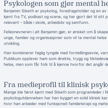
Psykologen som gjør mental hel
Benjamin Silseth er psykolog, foredragsholder og en av
kjent fra TV, podkast og scene, og har gjort det til sitt p
relevant – både i skole, arbeidsliv og samfunn.
Fellesnevneren i alt Benjamin gjør, er ønsket om å skap
unge, familier og organisasjoner som vil ta mental helse
utvikling.
Han kombinerer faglig tyngde med formidlingsevne, varme
Publikum opplever ham som direkte, trygg og tilstedev
helse, men som får folk til å kjenne hvorfor det angår d
Fra medieprofil til klinisk psy
Mange ble først kjent med Silseth som programleder i N
psykologutdannelsen har han bygget en solid klinisk ka
hvor han arbeider med funksjonell familieterapi og møte