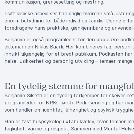
kommunikasjon, grensesetting og mestring.
I sitt kliniske arbeid ser han daglig hvordan små juster
enorm betydning for både individ og familie. Denne erfa
foredragene hans praktiske, gjenkjennbare og anvendeli
Benjamin er også programleder for den populære podkas
ektemannen Niklas Baarli. Her kombineres fag, personli
innsikt tilgjengelig for et bredt publikum. Podkasten har
helse, usikkerhet og personlig utvikling – temaer mang
En tydelig stemme for mangfol
Benjamin Silseth er en tydelig forkjemper for skeives re
programleder for NRKs første Pride-sending og har mark
som handler om identitet, tilhørighet og psykisk trygghe
Han er fast huspsykolog i «Tabukveld», hvor temaer ma
faglighet, varme og respekt. Sammen med Mental Helse