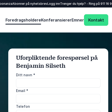
sponanza
Abonner på nyhetsbrev
Logg inn
Trenger du hjelp? - Ring på
911 16 
Foredragsholdere
Konferansierer
Emner
Kontakt
Uforpliktende forespørsel på
Benjamin Silseth
: @Model.ProfileFu
Send forespørsel
Ditt navn
*
Ring oss
Email
*
911 16 989
Telefon