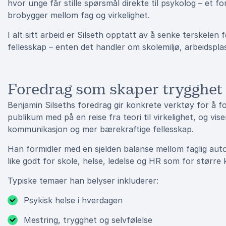
hvor unge får stille spørsmål direkte til psykolog – et 
brobygger mellom fag og virkelighet.
I alt sitt arbeid er Silseth opptatt av å senke terskele
fellesskap – enten det handler om skolemiljø, arbeidsplass
Foredrag som skaper trygghet 
Benjamin Silseths foredrag gir konkrete verktøy for å fo
publikum med på en reise fra teori til virkelighet, og vi
kommunikasjon og mer bærekraftige fellesskap.
Han formidler med en sjelden balanse mellom faglig au
like godt for skole, helse, ledelse og HR som for større 
Typiske temaer han belyser inkluderer:
Psykisk helse i hverdagen
Mestring, trygghet og selvfølelse