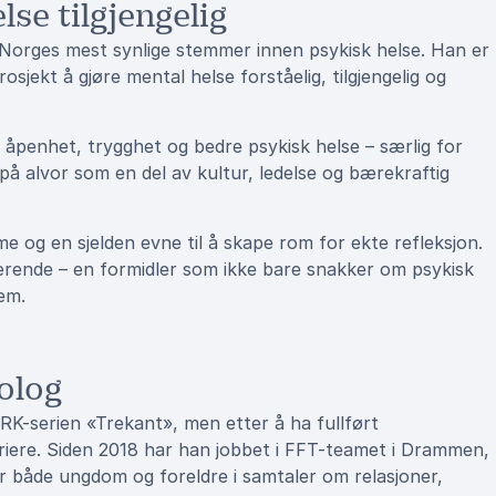
se tilgjengelig
 Norges mest synlige stemmer innen psykisk helse. Han er
rosjekt å gjøre mental helse forståelig, tilgjengelig og
e åpenhet, trygghet og bedre psykisk helse – særlig for
 på alvor som en del av kultur, ledelse og bærekraftig
 og en sjelden evne til å skape rom for ekte refleksjon.
ærende – en formidler som ikke bare snakker om psykisk
em.
kolog
RK-serien «Trekant», men etter å ha fullført
rriere. Siden 2018 har han jobbet i FFT-teamet i Drammen,
r både ungdom og foreldre i samtaler om relasjoner,