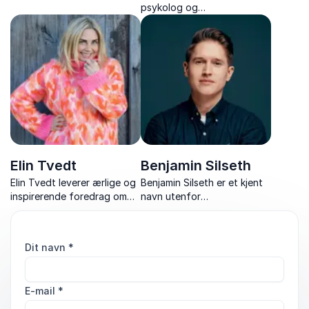
tidligere diagnosert
psykolog og
schizofren. Foredragsholder
foredragsholder som med
som virkelig fanger
humor og faglig tyngde gir
publikum.
konkrete verktøy for
arbeidsglede, endring og
ekte motivasjon.
Elin Tvedt
Benjamin Silseth
Elin Tvedt leverer ærlige og
Benjamin Silseth er et kjent
inspirerende foredrag om
navn utenfor
sårbarhet og det å snu
psykologkontoret sitt, både
motgang til styrke og
på tv-skjermen, i podkaster
drivkraft.
og på scenen.
Dit navn
*
Fellesnevneren for
prosjektene hans er psykisk
helse.
E-mail
*