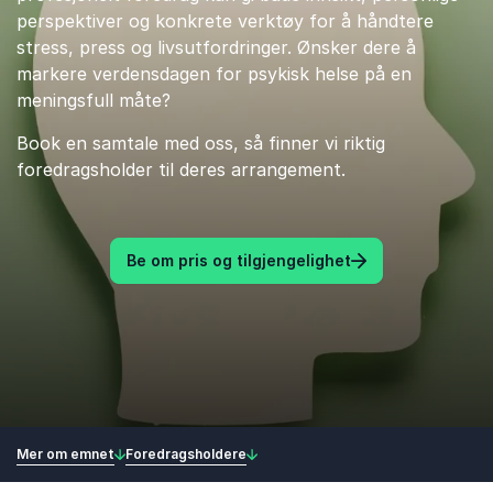
perspektiver og konkrete verktøy for å håndtere
stress, press og livsutfordringer. Ønsker dere å
markere verdensdagen for psykisk helse på en
meningsfull måte?
Book en samtale med oss, så finner vi riktig
foredragsholder til deres arrangement.
Be om pris og tilgjengelighet
Mer om emnet
Foredragsholdere