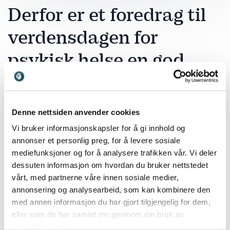
Derfor er et foredrag til
verdensdagen for
psykisk helse en god
investering
Å investere i et foredrag på verdensdagen for psykisk
Denne nettsiden anvender cookies
helse er å investere i mennesker. Når ansatte
Vi bruker informasjonskapsler for å gi innhold og
opplever trygghet, forståelse og støtte, styrkes både
annonser et personlig preg, for å levere sosiale
trivsel, samarbeid og prestasjon. Åpenhet rundt
mediefunksjoner og for å analysere trafikken vår. Vi deler
psykisk helse bidrar til lavere terskel for å be om hjelp
dessuten informasjon om hvordan du bruker nettstedet
og større respekt for individuelle forskjeller.
vårt, med partnerne våre innen sosiale medier,
annonsering og analysearbeid, som kan kombinere den
Maria Abrahamsen
deler ærlige og personlige
med annen informasjon du har gjort tilgjengelig for dem,
erfaringer som skaper gjenkjennelse og håp. Hun
eller som de har samlet inn gjennom din bruk av
setter ord på hvordan det er å stå i psykiske
tjenestene deres.
utfordringer og hvordan man kan finne veien videre,