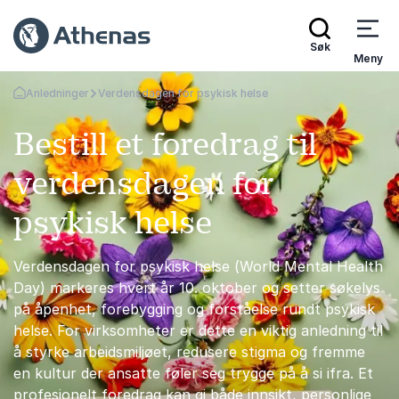
Søk
Meny
Anledninger
Verdensdagen for psykisk helse
Gå tilbake til startsiden
Bestill et foredrag til
verdensdagen for
psykisk helse
Verdensdagen for psykisk helse (World Mental Health
Day) markeres hvert år 10. oktober og setter søkelys
på åpenhet, forebygging og forståelse rundt psykisk
helse. For virksomheter er dette en viktig anledning til
å styrke arbeidsmiljøet, redusere stigma og fremme
en kultur der ansatte føler seg trygge på å si ifra. Et
profesjonelt foredrag kan gi både innsikt, personlige