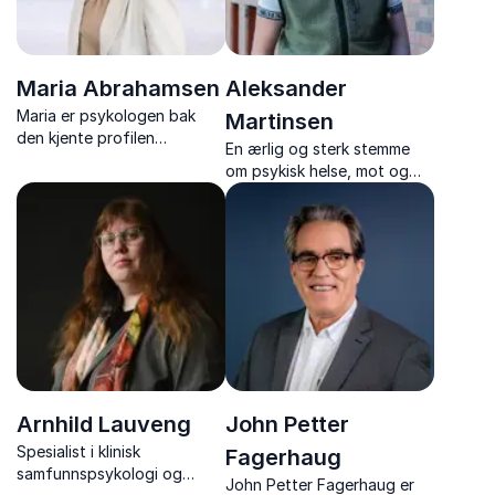
Maria Abrahamsen
Aleksander
Maria er psykologen bak
Martinsen
den kjente profilen
En ærlig og sterk stemme
@psyktdeg på sosiale
om psykisk helse, mot og
media. Hun brenner for
sårbarhet. Aleksander
forebygging, og formidler
Martinsen formidler håp,
en helhetlig tilnærming til
menneskelighet og kraften i
mental helse.
åpenhet.
Arnhild Lauveng
John Petter
Spesialist i klinisk
Fagerhaug
samfunnspsykologi og
John Petter Fagerhaug
er