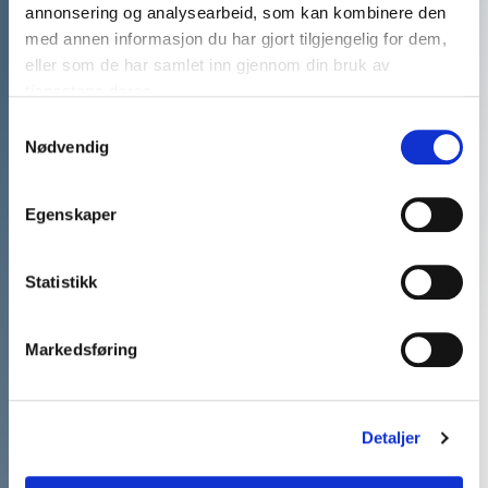
annonsering og analysearbeid, som kan kombinere den
med annen informasjon du har gjort tilgjengelig for dem,
eller som de har samlet inn gjennom din bruk av
tjenestene deres.
Samtykkevalg
Nødvendig
Vi har mer enn 20 års
erfaring med å matche våre
Egenskaper
kunders arrangementer med
de perfekte
Statistikk
foredragsholderne
Markedsføring
Ring: 911 16 989
Vi er klare til å hjelpe
Detaljer