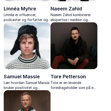
Linnéa Myhre
Naeem Zahid
Linnéa er influencer,
Naeem Zahid kombinerer
podcaster og forfatter og
ekspertise i medisin og
har vært i norsk rampelys i
ledelse for å levere
over ti år. Hun har brukt det
innsiktsfulle og
siste året på å fordype seg i
engasjerende foredrag. Få
søvn og har funnet sin
innsikt i hvordan teknologi
oppskrift på hvordan sove
og AI kan revolusjonere
godt
helsevesenet.
Samuel Massie
Tore Petterson
Lær hvordan Samuel Massie
Tore er en levende
bruker positivitet og
foredragsholder som på en
utholdenhet til å forvandle
gripende og humoristisk
livets nedturer til triumfer,
måte tar opp temaer som
et foredrag om mental helse
relasjoner, annerledeshet,
som vil motivere og inspirere
stigmatisering, omtanke og