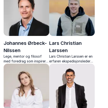
mental styrke på en energisk
og praktisk måte.
Johannes Ørbeck-
Lars Christian
Nilssen
Larssen
Lege, mentor og filosof
Lars Christian Larssen er en
med foredrag som inspirerer
erfaren ekspedisjonsleder
til å styrke kropp, hjerne og
og organisasjonsutvikler
psyke,og hvordan vi kan
med spesialisering i
leve friske, ressurssterke og
stressreduksjon og
meningsfulle liv.
effektivitet.