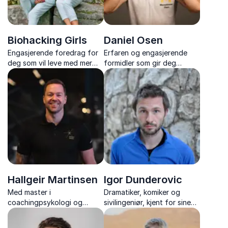
Biohacking Girls
Daniel Osen
Engasjerende foredrag for
Erfaren og engasjerende
deg som vil leve med mer
formidler som gir deg
energi, kraft og klarhet
verktøy til å skape mer
motivasjon i hverdagen.
Hallgeir Martinsen
Igor Dunderovic
Med master i
Dramatiker, komiker og
coachingpsykologi og
sivilingeniør, kjent for sine
erfaring fra toppidrett
harselerende betraktninger
formidler han prestasjon og
av Norge og norsk flerkultur.