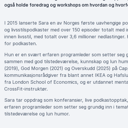
også holde foredrag og workshops om hvordan og hvorfo
I 2015 lanserte Sara en av Norges første uavhengige po
og livsstilspodkaster med over 150 episoder totalt med 
innen livsstil, med totalt over 3,6 millioner nedlastinge
for podkasten.
Hun er en svært erfaren programleder som setter seg gru
sammen med god tilstedeværelse, kunnskap og lun humor.
(2019), God Morgen (2021) og Overskudd (2025) på C
kommunikasjonsrådgiver fra blant annet IKEA og Hafslu
fra London School of Economics, og er utdannet mental
CrossFit-instruktør.
Sara tar oppdrag som konferansier, live podkastopptak
erfaren programleder som setter seg grundig inn i tem
tilstedeværelse og lun humor.