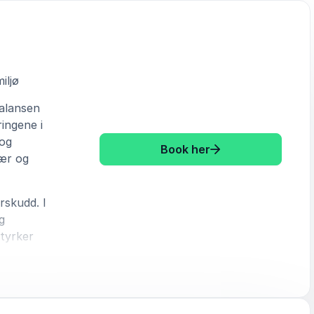
iljø
balansen
ringene i
 og
: Sara Lossius Fra 
Book her
vær og
rskudd. I
g
tyrker
g lærer
åde