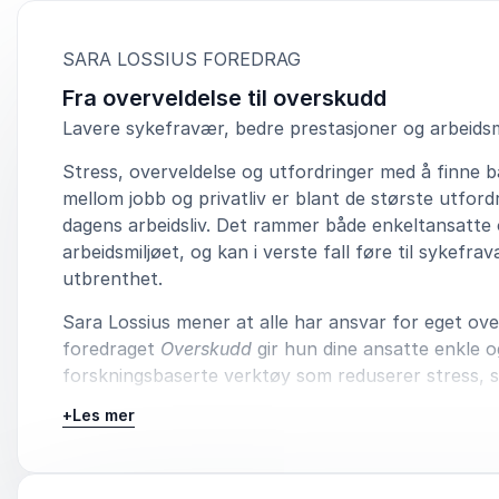
:
SARA LOSSIUS FOREDRAG
Fra overveldelse til overskudd
Lavere sykefravær, bedre prestasjoner og arbeidsm
Stress, overveldelse og utfordringer med å finne 
mellom jobb og privatliv er blant de største utford
dagens arbeidsliv. Det rammer både enkeltansatte
arbeidsmiljøet, og kan i verste fall føre til sykefra
utbrenthet.
Sara Lossius mener at alle har ansvar for eget ove
foredraget
Overskudd
gir hun dine ansatte enkle o
forskningsbaserte verktøy som reduserer stress, s
arbeidsglede og øker produktivitet og robusthet.
+
Les mer
Gjennom et inspirerende og kunnskapsrikt foredra
deltakerne hvordan de kan ta større eierskap til b