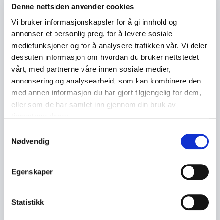
Denne nettsiden anvender cookies
gjennomføring. Foredragene hans handler ikke bare
om inspirasjon, men om å gjøre verdier operative i
Vi bruker informasjonskapsler for å gi innhold og
praksis. Hvordan omsetter man mot, ansvar og
annonser et personlig preg, for å levere sosiale
inkludering til konkrete handlinger i hverdagen?
mediefunksjoner og for å analysere trafikken vår. Vi deler
Hvordan bygger man kultur – ikke bare snakker om
dessuten informasjon om hvordan du bruker nettstedet
den?
vårt, med partnerne våre innen sosiale medier,
annonsering og analysearbeid, som kan kombinere den
Hans foredrag passer særlig godt for:
med annen informasjon du har gjort tilgjengelig for dem,
eller som de har samlet inn gjennom din bruk av
Ledergrupper og styrer
tjenestene deres.
Organisasjoner i endring
Samtykkevalg
Nødvendig
Team som vil styrke samspill og energi
Virksomheter som vil bygge bærekraftig
Egenskaper
prestasjonskultur
+
Les mer
Statistikk
Et foredrag med Atle Vårvik gir deltakerne MOT til å