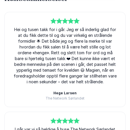
5
Hei og tusen takk for i går. Jeg er så inderlig glad for
av
5
at du fikk dette til og du var virkelig en strålende
formidler 🌟 Det både jeg og flere la merke til var
hvordan du fikk salen til å være helt stille og lot
ordene «henge». Rett og slett tom for ord og må
bare si hjertelig tusen takk ❤️ Det kunne ikke vært et
bedre menneske på den scenen i går, det passet helt
ypperlig med temaet for kvelden 😃 Magien, når en
foredragsholder opptil flere ganger lar stillheten vare
i noen sekunder – det var helt strålende.
Hege Larsen
The Network Sørlandet
Atle Vårvik
5
I går var vi så heldige å huse The Network Sørlandet
av
5