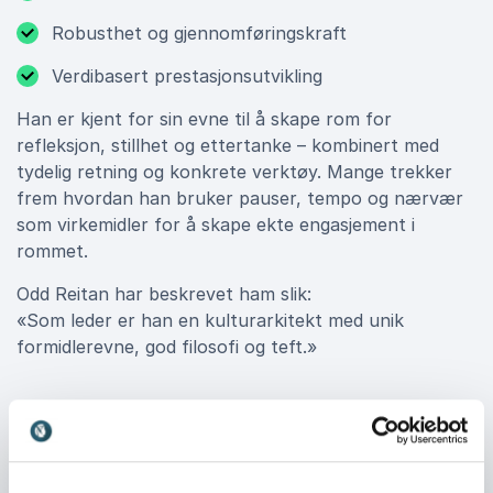
Robusthet og gjennomføringskraft
Verdibasert prestasjonsutvikling
Han er kjent for sin evne til å skape rom for
refleksjon, stillhet og ettertanke – kombinert med
tydelig retning og konkrete verktøy. Mange trekker
frem hvordan han bruker pauser, tempo og nærvær
som virkemidler for å skape ekte engasjement i
rommet.
Odd Reitan har beskrevet ham slik:
«Som leder er han en kulturarkitekt med unik
formidlerevne, god filosofi og teft.»
Fra å ville – til å gjøre
Det som skiller Atle Vårvik fra mange andre
foredragsholdere, er hans kompromissløse fokus på