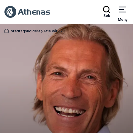
Søk
Meny
Foredragsholdere
Atle Vårvik
Gå tilbake til startsiden