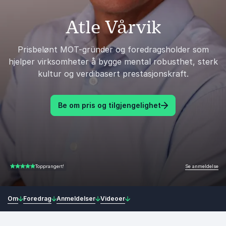
Atle Vårvik
Prisbelønt MOT-gründer og foredragsholder som
hjelper virksomheter å bygge mental robusthet, sterk
kultur og verdibasert prestasjonskraft.
Be om pris og tilgjengelighet
Se anmeldelse
Topprangert!
4.97 av 5
Om
Foredrag
Anmeldelser
Videoer