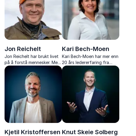
Jon Reichelt
Kari Bech-Moen
Jon Reichelt har brukt livet
Kari Bech-Moen har mer enn
på å forstå mennesker. Med
20 års ledererfaring fra
bakgrunn som lege og
internasjonale konsern til
psykiater fra helsevesenet
små oppstartsselskaper. Kari
og Forsvaret, viser han
brenner for å skape verdi
hvordan vi kan tåle livets
gjennom effektiv ledelse.
utfordringer bedre.
Kjetil Kristoffersen
Knut Skeie Solberg