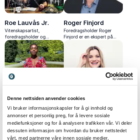
Roe Lauvås Jr.
Roger Finjord
Vitenskapsartist,
Foredragsholder Roger
foredragsholder og
Finjord er en ekspert på
programleder, kjent for sine
menneskelige relasjoner og
spektakulære vitenshow og
lagbygging. Hans unike
innovative tanker om
kombinasjon av humor og
utdanning.
visdom gir livlige og
tankevekkende foredrag.
Perfekt for teamutvikling!
Denne nettsiden anvender cookies
Sally Kamara
Sandra Lyng
Vi bruker informasjonskapsler for å gi innhold og
annonser et personlig preg, for å levere sosiale
Salamatu Kamara, en
Sandra er Indre
prisvinnende
Styrketrener, podkastvert
mediefunksjoner og for å analysere trafikken vår. Vi deler
ungdomsentreprenør og
og en influencer som bruker
dessuten informasjon om hvordan du bruker nettstedet
aktivist, deler sin kraftfulle
plattformene sine til å spre
vårt, med partnerne våre innen sosiale medier,