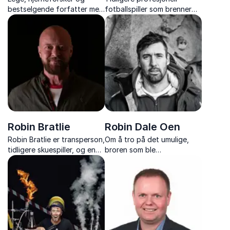
bestselgende forfatter med
fotballspiller som brenner
foredrag om betydningen
for effektiv læring og
av fysisk aktivitet for
motivasjon, for å øke din
hjernen.
evne til å være tilstede - og
prestere på ditt beste.
Robin Bratlie
Robin Dale Oen
Robin Bratlie er transperson,
Om å tro på det umulige,
tidligere skuespiller, og en
broren som ble
erfaren foredragsholder,
verdensmester i svømming,
som gir deg verktøyene du
og stiftelsen av The Dale
trenger for å ta tak i livet
Oen Experience.
og endre det til ett liv og en
hverdag du kan stå
rakrygget i...