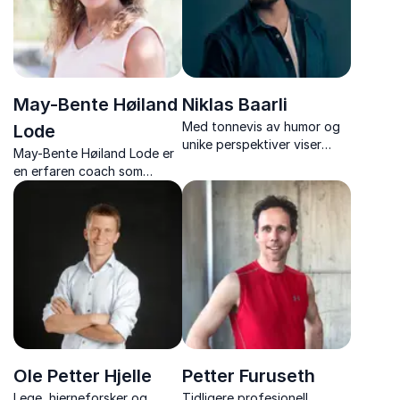
May-Bente Høiland
Niklas Baarli
Med tonnevis av humor og
Lode
unike perspektiver viser
May-Bente Høiland Lode er
Niklas Baarli hvordan man
en erfaren coach som
kan få team til å jobbe
holder inspirerende
sammen mot felles suksess,
foredrag om arbeidsglede,
uansett utfordringer.
motivasjon og gode
relasjoner.
Ole Petter Hjelle
Petter Furuseth
Lege, hjerneforsker og
Tidligere profesjonell