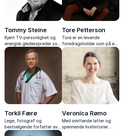
Tommy Steine
Tore Petterson
Kjent TV-personlighet og
Tore er en levende
energisk gledesspreder som
foredragsholder som på en
både underholder og lærer
gripende og humoristisk
bort råd om arbeidsglede
måte tar opp temaer som
og motivasjon.
relasjoner, annerledeshet,
stigmatisering, omtanke og
empati.
Torkil Færø
Veronica Rømo
Lege, fotograf og
Med smittende latter og
bestselgende forfatter av
spennende livshistorier
Kamerakuren og Pulskuren.
deles dype innsikter som