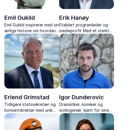
Emil Gukild
Erik Hanøy
Emil Gukild inspirerer med sin
Etablert programleder og
ærlige historie om hvordan
medieprofil. Med et sterkt
små endringer i helse og
engasjement vil han gi deg
vaner kan gi store resultater
tips til å skape en bedre
i prestasjon, samarbeid og
arbeidshverdag!
livskvalitet.
Erlend Grimstad
Igor Dunderovic
Tidligere statssekretær og
Dramatiker, komiker og
konserndirektør med unik
sivilingeniør, kjent for sine
erfaring fra kriseledelse,
harselerende betraktninger
politikk og internasjonalt
av Norge og norsk flerkultur.
næringsliv.