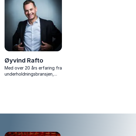
inspirerer mennesker til å
hente ut sitt fulle potensial.
Øyvind Rafto
Med over 20 års erfaring fra
underholdningsbransjen,
tilbyr Øyvind Rafto en unik
blanding av humor og
strategisk tenkning. Ideell
for å fornye og inspirere
ditt team.