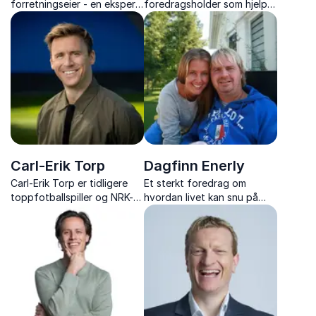
forretningseier - en ekspert
foredragsholder som hjelper
på salg og
virksomheter å bygge
gründervirksomhet som
mental robusthet, sterk
inspirerer deg til nye
kultur og verdibasert
muligheter.
prestasjonskraft.
Carl-Erik Torp
Dagfinn Enerly
Carl-Erik Torp er tidligere
Et sterkt foredrag om
toppfotballspiller og NRK-
hvordan livet kan snu på
ekspert som holder sterke
minutter, og veien videre
foredrag om motgang,
etter en livsomveltende
identitet og mestring etter
ulykke.
hjertestans.