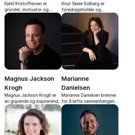
Kjetil Kristoffersen er
Knut Skeie Solberg er
gründer, motivator og
foredragsholder og
foredragsholder. Gjennom
konferansier som engasjerer
et rørende, morsomt og
team og ledere med innsikt
inspirerende foredrag, gir
om samarbeid,
han tilhørerne lyst og frihet
kommunikasjon og
til å prestere, og skape
prestasjon.
meningsfulle endringer.
Magnus Jackson
Marianne
Krogh
Danielsen
Magnus Jackson Krogh er
Marianne Danielsen brenner
en gripende og inspirerende
for å løfte sammenhengen
vlogger, inspirator og up-
mellom strategi, kultur og
stander, med over 1000
kommunikasjon. Hun er
foredragsshow bak seg.
utdannet innen internasjonal
Opplev noe helt utenom det
økonomi og
vanlige!
organisasjonsutvikling.