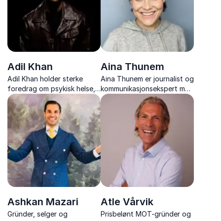
Adil Khan
Aina Thunem
Adil Khan holder sterke
Aina Thunem er journalist og
foredrag om psykisk helse,
kommunikasjonsekspert med
motgang og mestring –
erfaring fra PR og
basert på egen livsreise fra
merkevarebygging.
utenforskap til suksess.
Ashkan Mazari
Atle Vårvik
Gründer, selger og
Prisbelønt MOT-gründer og