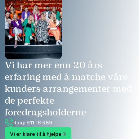
Vi har mer enn 20 års
erfaring med å matche våre
kunders arrangementer med
de perfekte
foredragsholderne
Ring: 911 16 989
Vi er klare til å hjelpe