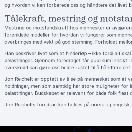
og hvordan vi kan forberede oss og håndtere det livet b
Tålekraft, mestring og motsta
Mestring og motstandskraft hos mennesker er avgjørende v
forenklede modeller for hvordan vi fungerer som menne
overbringes med vekt på god stemning. Forholdet mellom 
Han beskriver livet som et hinderløp – ikke fordi alt s
belastninger. Gjennom foredraget får publikum innsikt i 
overskudd kan gjøre oss bedre rustet til å håndtere det l
Jon Reichelt er opptatt av å se på mennesket som et v
holdninger, men som samtidig har store muligheter for å
belastninger. Budskapet er relevant for både folk flest o
Jon Reichelts foredrag kan holdes på norsk og engelsk.