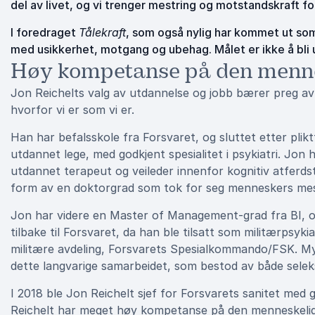
del av livet, og vi trenger mestring og motstandskraft f
I foredraget
Tålekraft
, som også nylig har kommet ut som
med usikkerhet, motgang og ubehag. Målet er ikke å bli us
Høy kompetanse på den menne
Jon Reichelts valg av utdannelse og jobb bærer preg av
hvorfor vi er som vi er.
Han har befalsskole fra Forsvaret, og sluttet etter plik
utdannet lege, med godkjent spesialitet i psykiatri. Jon 
utdannet terapeut og veileder innenfor kognitiv atferds
form av en doktorgrad som tok for seg menneskers mest
Jon har videre en Master of Management-grad fra BI, og
tilbake til Forsvaret, da han ble tilsatt som militærpsyki
militære avdeling, Forsvarets Spesialkommando/FSK. Mye
dette langvarige samarbeidet, som bestod av både selek
I 2018 ble Jon Reichelt sjef for Forsvarets sanitet med g
Reichelt har meget høy kompetanse på den menneskelig