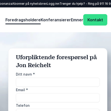
sponanza
Abonner på nyhetsbrev
Logg inn
Trenger du hjelp? - Ring på
911 16 
Foredragsholdere
Konferansierer
Emner
Kontakt
Uforpliktende forespørsel på
Jon Reichelt
: @Model.ProfileFu
Send forespørsel
Ditt navn
*
Ring oss
Email
*
911 16 989
Telefon