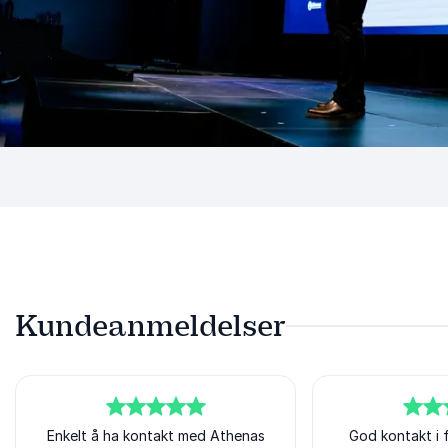
Kundeanmeldelser
5
Enkelt å ha kontakt med Athenas
av
5
4
God kontakt i 
av
5