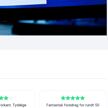
forkant. Tydelige
5
Fantastisk foredrag for rundt 50
av
5