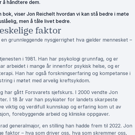
or å håndtere dem.
 bok, viser Jon Reichelt hvordan vi kan stå bedre i møte
låelig, men å tåle livet bedre.
skelige faktor
 en grunnleggende nysgjerrighet hva gjelder mennesket –
ttjenesten i 1981. Han har psykologi grunnfag, og er
har arbeidet i mange år innenfor psykisk helse, og er
terapi. Han har også forskningserfaring og kompetanse i
ring i møtet med arvelig kreftsykdom.
 har gått Forsvarets sjefskurs. I 2000 vendte Jon
ater. I 18 år var han psykiater for landets skarpeste
 viktig og verdifull kunnskap og erfaring kom ut av
sjon, forebyggende arbeid og kliniske oppgaver.
rad generalmajor, en stilling han hadde frem til 2022. Jon
e faktor – hva som driver oss, hva som skremmer oss,