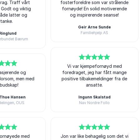
rag. Traff vårt
fosterforeldre som var strålende
. Godt og viktig
fornøyde! En solid motiverende
både latter og
og inspirerende seanse!
rtanke.
Geir Arne Sunde
Familiehjelp AS
 Ringlund
Jon Reichelt
orbundet Bærum
5
av
Vi var kjempefornøyd med
5
asjerende og
foredraget, jeg har fått mange
Morsom, men med
positive tilbakemeldinger fra de
 budskap!
ansatte.
 Thue Hansen
Ingunn Skalstad
delingen, OUS
Nav Nordre Follo
Jon Reichelt
 fornøyede med
5
Jon var like behagelig som det vi
av
5