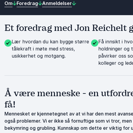
Om
Foredrag
Anmeldelser
Et foredrag med Jon Reichelt g
Lær hvordan du kan bygge større
Få innsikt i hvo
tålekraft i møte med stress,
holdninger og
usikkerhet og motgang.
påvirker oss s
kolleger og led
Å være menneske - en utfordre
få!
Mennesket er kjennetegnet av at vi har den mest avanser
også problemer. Vi er ikke så fornuftige som vi tror, men i
bekymring og grubling. Kunnskap om dette er viktig for 