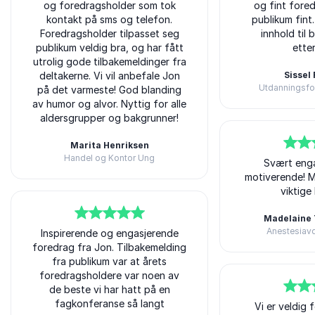
og foredragsholder som tok
og fint fored
kontakt på sms og telefon.
publikum fint
Foredragsholder tilpasset seg
innhold til 
publikum veldig bra, og har fått
ette
utrolig gode tilbakemeldinger fra
deltakerne. Vi vil anbefale Jon
Sissel
Utdanningsf
på det varmeste! God blanding
Jon Reichelt
av humor og alvor. Nyttig for alle
aldersgrupper og bakgrunner!
Marita Henriksen
Handel og Kontor Ung
5
av
Svært eng
5
Jon Reichelt
motiverende! 
viktige
Madelaine
Anestesiav
5
av
Inspirerende og engasjerende
5
Jon Reichelt
foredrag fra Jon. Tilbakemelding
fra publikum var at årets
foredragsholdere var noen av
de beste vi har hatt på en
fagkonferanse så langt
5
av
Vi er veldig
5