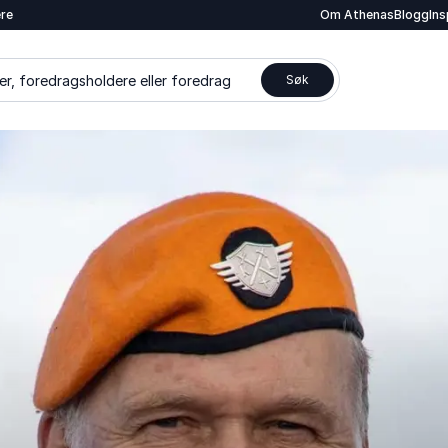
ere
Om Athenas
Blogg
In
er, foredragsholdere eller foredrag
Søk