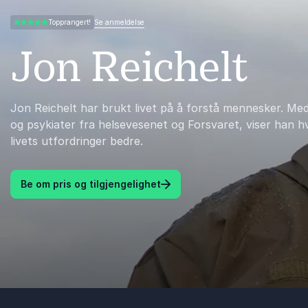
Se anmeldelse
Topprangert!
4.97 av 5
Jon Reichelt
Jon Reichelt har brukt livet på å forstå mennesker. M
og psykiater fra helsevesenet og Forsvaret, viser han h
livets utfordringer bedre.
Be om pris og tilgjengelighet