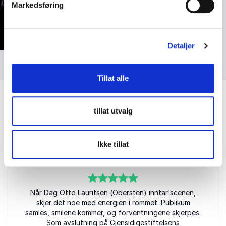
Markedsføring
Detaljer
Foto: Bendik Mansika-Raaen
Tillat alle
tillat utvalg
Kundeanmeldelser
Ikke tillat
5
av
Når Dag Otto Lauritsen (Obersten) inntar scenen,
5
skjer det noe med energien i rommet. Publikum
samles, smilene kommer, og forventningene skjerpes.
Som avslutning på Gjensidigestiftelsens