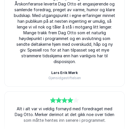
Årskonferanse leverte Dag Otto et engasjerende og
samlende foredrag, preget av varme, humor og klare
budskap. Med utgangspunkt i egne erfaringer minnet
han publikum på at nesten ingenting er umulig, så
lenge vi vil nok og tåler å stå i motgang litt lenger.
Mange trakk frem Dag Otto som et naturlig
høydepunkt i programmet og en avslutning som
sendte deltakerne hjem med overskudd, håp og ny
giv. Spesiell ros for at han tilpasset seg et mye
strammere tidsskjema enn han vanligvis har til
disposisjon.
Lars Erik Mørk
Gjensidgestiftelsen
Dag Otto Lauritzen
4
av
Alt i alt var vi veldig fornøyd med foredraget med
5
Dag Otto. Merker derimot at det gikk noe over tiden
som måtte hentes inn senere i programmet.