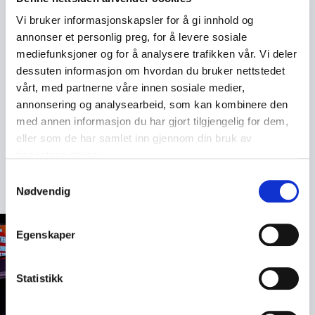
toppledere, ansatte, elever eller idrettsutøvere.
Vi bruker informasjonskapsler for å gi innhold og
Han snakker om måloppnåelse, vilje og gjennomføring
annonser et personlig preg, for å levere sosiale
på en måte som oppleves relevant for alle som står i
mediefunksjoner og for å analysere trafikken vår. Vi deler
krevende hverdager, med høye forventninger og
dessuten informasjon om hvordan du bruker nettstedet
mange valg. Foredragene minner oss på at alt ikke
vårt, med partnerne våre innen sosiale medier,
alltid handler om å være best, men om å bli bedre litt
annonsering og analysearbeid, som kan kombinere den
etter litt.
med annen informasjon du har gjort tilgjengelig for dem,
eller som de har samlet inn gjennom din bruk av
Dag Otto Lauritzens foredrag holdes på norsk og
tjenestene deres.
tilpasses målgruppe, tematikk og ønsket varighet.
Samtykkevalg
Nødvendig
Egenskaper
Statistikk