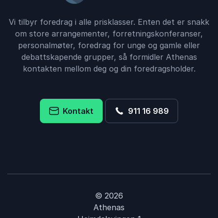
interesse, med over 200 oppmøtte!
Vi tilbyr foredrag i alle prisklasser. Enten det er snakk
Login Linjeforening
om store arrangementer, forretningskonferanser,
Login Linjeforening
Dag Otto Lauritzen
personalmøter, foredrag for unge og gamle eller
debattskapende grupper, så formidler Athenas
kontakten mellom deg og din foredragsholder.
4
Dag Otto er en inspirasjonskilde og dyktig formidler.
av
5
Han leverte et foredrag over våre forventninger.
Anbefales!
Kontakt
911 16 989
Anita Koot
Scandinavia Tours Reisegnister AS
Dag Otto Lauritzen
5
Vi fikk et kjempeflott foredrag av Dag Otto og alle
av
5
© 2026
ansatte har bare gitt veldig positive tilbakemeldinger
på dette. Meget vellykket.
Athenas