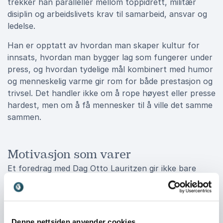
trekker han paralleller mellom toppidrett, militær
disiplin og arbeidslivets krav til samarbeid, ansvar og
ledelse.
Han er opptatt av hvordan man skaper kultur for
innsats, hvordan man bygger lag som fungerer under
press, og hvordan tydelige mål kombinert med humor
og menneskelig varme gir rom for både prestasjon og
trivsel. Det handler ikke om å rope høyest eller presse
hardest, men om å få mennesker til å ville det samme
sammen.
Motivasjon som varer
Et foredrag med Dag Otto Lauritzen gir ikke bare
inspirasjon der og da, men også refleksjon og verktøy
som deltakerne tar med seg videre. Med sin lune
formidling, selvironi og sterke historier klarer han å
engasjere bredt, enten publikum består av
Denne nettsiden anvender cookies