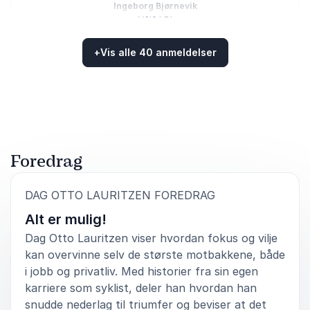
Ingeborg Bjørnevik
Oslo FrP
Dag Otto Lauritzen
+
Vis alle 40 anmeldelser
Vurdert
4.88
/5 basert på
40
Kundevurderinger
5
av
Dag Otto leverte virkelig varene. Eit strålande
5
foredrag som engasjerte og inspirerte.
Øystein Nes
Inviro AS
Foredrag
Dag Otto Lauritzen
:
DAG OTTO LAURITZEN FOREDRAG
Alt er mulig!
5
Han var konferansier - og leverte en bra opptreden.
av
5
Alt etter avtalt manus og med humor. Fortalte også
Dag Otto Lauritzen viser hvordan fokus og vilje
et morsomt og veldig passende historie/innslag.
kan overvinne selv de største motbakkene, både
i jobb og privatliv. Med historier fra sin egen
Lovise Schulze
karriere som syklist, deler han hvordan han
Fjell og Fjord Konferanser AS
Dag Otto Lauritzen
snudde nederlag til triumfer og beviser at det