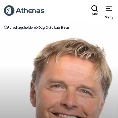
Søk
Meny
Foredragsholdere
Dag Otto Lauritzen
Gå tilbake til startsiden
Foto: May Elin Aunli