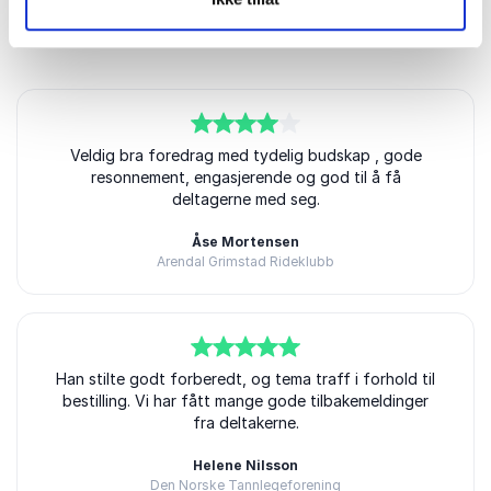
Kundeanmeldelser
4
av
Veldig bra foredrag med tydelig budskap , gode
5
resonnement, engasjerende og god til å få
deltagerne med seg.
Åse Mortensen
Arendal Grimstad Rideklubb
5
Han stilte godt forberedt, og tema traff i forhold til
av
5
bestilling. Vi har fått mange gode tilbakemeldinger
fra deltakerne.
Helene Nilsson
Den Norske Tannlegeforening