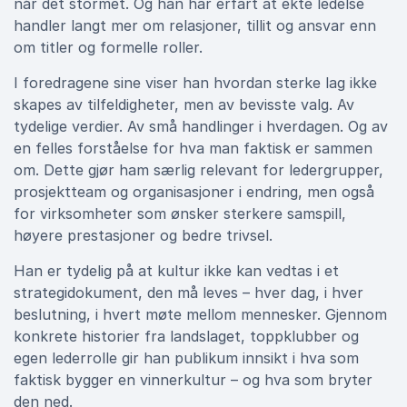
når det stormet. Og han har erfart at ekte ledelse
handler langt mer om relasjoner, tillit og ansvar enn
om titler og formelle roller.
I foredragene sine viser han hvordan sterke lag ikke
skapes av tilfeldigheter, men av bevisste valg. Av
tydelige verdier. Av små handlinger i hverdagen. Og av
en felles forståelse for hva man faktisk er sammen
om. Dette gjør ham særlig relevant for ledergrupper,
prosjektteam og organisasjoner i endring, men også
for virksomheter som ønsker sterkere samspill,
høyere prestasjoner og bedre trivsel.
Han er tydelig på at kultur ikke kan vedtas i et
strategidokument, den må leves – hver dag, i hver
beslutning, i hvert møte mellom mennesker. Gjennom
konkrete historier fra landslaget, toppklubber og
egen lederrolle gir han publikum innsikt i hva som
faktisk bygger en vinnerkultur – og hva som bryter
den ned.