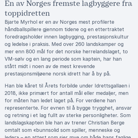
En av Norges fremste lagbyggere fra
toppidretten
Bjarte Myrhol er en av Norges mest profilerte
håndballspillere gjennom tidene og en ettertraktet
foredragsholder innen lagbygging, prestasjonskultur
og ledelse i praksis. Med over 260 landskamper og
mer enn 800 mål for det norske herrelandslaget, to
VM-sølv og en lang periode som kaptein, har han
stått midt i noen av de mest krevende
prestasjonsmiljøene norsk idrett har å by på.
Han ble kåret til Årets forbilde under Idrettsgallaen i
2018, ikke primært for antall mål eller medaljer, men
for måten han ledet laget på. For verdiene han
representerte. For evnen til å bygge trygghet, ansvar
og retning i et lag fullt av sterke personligheter. Som
landslagskaptein ble han av trener Christian Berge
omtalt som «bunnsolid som spiller, menneske og
leder» – en attest som sier mye om både hans faglige