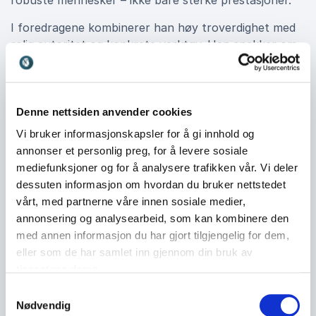
robuste mennesker – ikke bare sterke prestasjoner.
I foredragene kombinerer han høy troverdighet med
rolig autoritet og konkrete verktøy. Han snakker om
ansvar, eierskap, motstandskraft, samspill og
betydningen av å ta vare på hverandre når kravene
er høye. Resultatet er foredrag som ikke bare
inspirerer der og da, men som faktisk gir retning
Denne nettsiden anvender cookies
videre.
Vi bruker informasjonskapsler for å gi innhold og
annonser et personlig preg, for å levere sosiale
mediefunksjoner og for å analysere trafikken vår. Vi deler
Fra toppidrett til arbeidsliv
dessuten informasjon om hvordan du bruker nettstedet
Selv om historiene kommer fra toppidretten, er
vårt, med partnerne våre innen sosiale medier,
budskapet alltid rettet mot arbeidslivet. Bjarte Myrhol
annonsering og analysearbeid, som kan kombinere den
snakker om hvordan du får frem det beste i folk,
med annen informasjon du har gjort tilgjengelig for dem,
hvordan lag fungerer under press, hvordan tillit
eller som de har samlet inn gjennom din bruk av
bygges i praksis og hvordan prestasjon og trivsel kan
tjenestene deres.
gå hånd i hånd.
Samtykkevalg
Nødvendig
+
Les mer
Han leverer med en ro og tyngde som gjør ham like