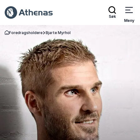
Søk
Meny
Foredragsholdere
Bjarte Myrhol
Gå tilbake til startsiden