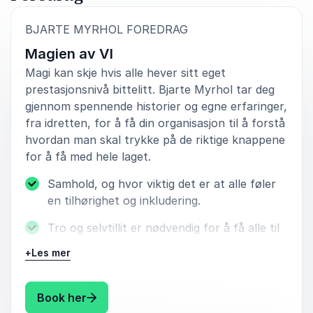
:
BJARTE MYRHOL FOREDRAG
Magien av VI
Magi kan skje hvis alle hever sitt eget
prestasjonsnivå bittelitt. Bjarte Myrhol tar deg
gjennom spennende historier og egne erfaringer,
fra idretten, for å få din organisasjon til å forstå
hvordan man skal trykke på de riktige knappene
for å få med hele laget.
Samhold, og hvor viktig det er at alle føler
en tilhørighet og inkludering.
Tro og selvtillit er nødvendig for å få alle til
å jobbe mot ett felles mål.
+
Les mer
Motivasjon, og spesielt den langvarige
motivasjonen, er viktig når man skal
: Bjarte Myrhol Magien av VI
Book her
prestere jevnlig. Alle arbeidsoppgaver er på