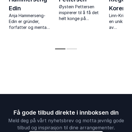
Øystein Pettersen
Edin
Koren
inspirerer til å få det
Anja Hammerseng-
Linn-Kristin
helt konge på
Edin er gründer,
en unik kom
jobben – gjennom
forfatter og mental
av
verdier, vaner og
trener. Som en av
idrettspres
bevisste valg som
Norges tidligere
og
skaper utvikling og
beste
forretningsi
resultater.
håndballspillere er
Lær hvordan
hun også ekspert på
hverandre 
kulturbygging og
arbeidsplas
prestasjoner
Få gode tilbud direkte i innboksen din
Meld deg på vårt nyhetsbrev og motta jevnlig gode
tilbud og inspirasjon til dine arrangementer.