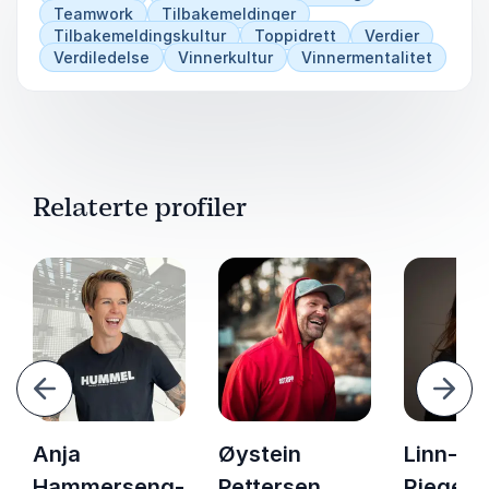
Teamwork
Tilbakemeldinger
Tilbakemeldingskultur
Toppidrett
Verdier
Verdiledelse
Vinnerkultur
Vinnermentalitet
Relaterte profiler
orrige
Nest
Anja
Øystein
Linn-Kri
Hammerseng-
Pettersen
Riegelh