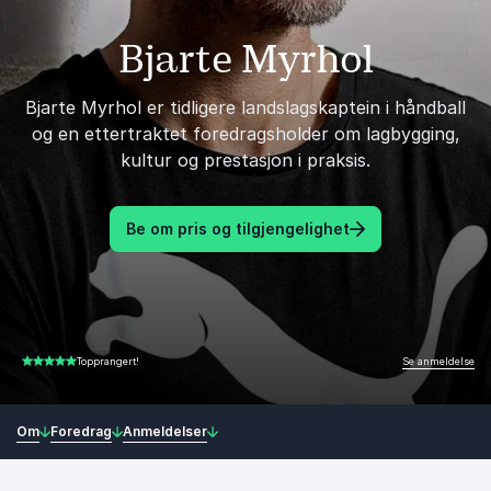
Bjarte Myrhol
Bjarte Myrhol er tidligere landslagskaptein i håndball
og en ettertraktet foredragsholder om lagbygging,
kultur og prestasjon i praksis.
Be om pris og tilgjengelighet
Se anmeldelse
Topprangert!
4.75 av 5
Om
Foredrag
Anmeldelser