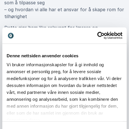
som å tilpasse seg
– og hvordan vi alle har et ansvar for å skape rom for
tilhørighet
Dette gjør ham like relevant for lærere og
ungdomsarbeidere som for ledere, HR og
organisasjoner som jobber med mangfold, inkludering
og arbeidsmiljø.
Denne nettsiden anvender cookies
Vi bruker informasjonskapsler for å gi innhold og
En foredragsholder som berører – og
annonser et personlig preg, for å levere sosiale
utfordrer
mediefunksjoner og for å analysere trafikken vår. Vi deler
dessuten informasjon om hvordan du bruker nettstedet
Charbel er kjent for sitt sjeldne nærvær på scenen.
vårt, med partnerne våre innen sosiale medier,
Med humor, varme og alvor skaper han rom for
annonsering og analysearbeid, som kan kombinere den
refleksjon uten å moralisere. Han utfordrer publikum
med annen informasjon du har gjort tilgjengelig for dem,
– ikke for å provosere, men for å flytte perspektiver.
eller som de har samlet inn gjennom din bruk av
Enten han står foran ungdom, ansatte, ledere eller
tjenestene deres.
foreldre, leverer Charbel foredrag som:
Samtykkevalg