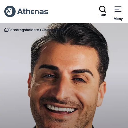
Søk
Meny
Foredragsholdere
Charbel Gabro
Gå tilbake til startsiden