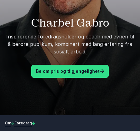
Charbel Gabro
Inspirerende foredragsholder og coach med evnen til
å berøre publikum, kombinert med lang erfaring fra
sosialt arbeid.
Be om pris og tilgjengelighet
Om
Foredrag