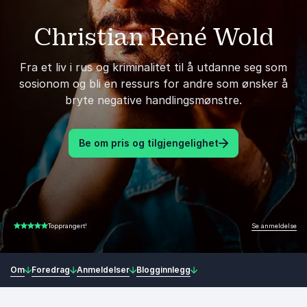
Christian René Wold
Fra et liv i rus og kriminalitet til å utdanne seg som
sosionom og bli en ressurs for andre som ønsker å
bryte negative handlingsmønstre.
Be om pris og tilgjengelighet
Se anmeldelse
Topprangert!
5.00 av 5
Om
Foredrag
Anmeldelser
Blogginnlegg