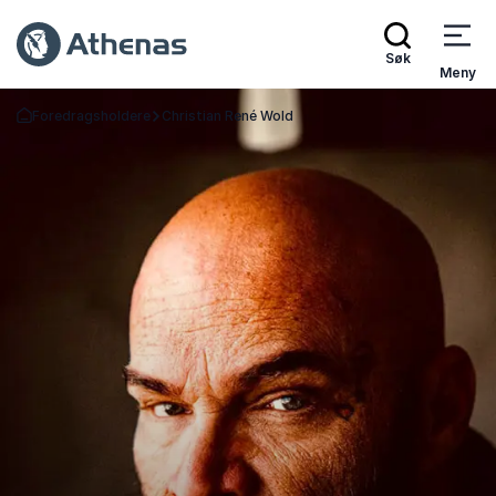
Søk
Meny
Foredragsholdere
Christian René Wold
Gå tilbake til startsiden