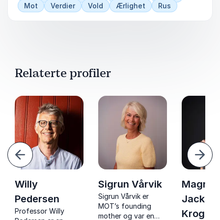
Mot
Verdier
Vold
Ærlighet
Rus
Relaterte profiler
orrige
Nest
Willy
Sigrun Vårvik
Magnus
Sigrun Vårvik er
Pedersen
Jackso
MOT’s founding
Professor Willy
Krogh
mother og var en