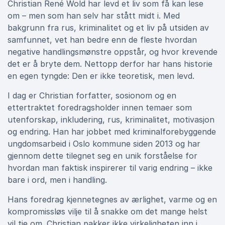
Christian René Wold har levd et liv som få kan lese
om – men som han selv har stått midt i. Med
bakgrunn fra rus, kriminalitet og et liv på utsiden av
samfunnet, vet han bedre enn de fleste hvordan
negative handlingsmønstre oppstår, og hvor krevende
det er å bryte dem. Nettopp derfor har hans historie
en egen tyngde: Den er ikke teoretisk, men levd.
I dag er Christian forfatter, sosionom og en
ettertraktet foredragsholder innen temaer som
utenforskap, inkludering, rus, kriminalitet, motivasjon
og endring. Han har jobbet med kriminalforebyggende
ungdomsarbeid i Oslo kommune siden 2013 og har
gjennom dette tilegnet seg en unik forståelse for
hvordan man faktisk inspirerer til varig endring – ikke
bare i ord, men i handling.
Hans foredrag kjennetegnes av ærlighet, varme og en
kompromissløs vilje til å snakke om det mange helst
vil tie om. Christian pakker ikke virkeligheten inn i