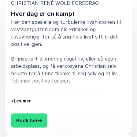
:
CHRISTIAN RENÉ WOLD FOREDRAG
Hver dag er en kamp!
5
av
Christian leverte etter de forventningen vi hadde,
5
han kan vi bruke igjen:)
Hør den spesielle og turbulente livshistorien til
vestkantgutten som ble kriminell og
Kjetil Hardal
rusavhengig, for så å snu hele livet sitt til det
Osloskolen
positive igjen.
Bli inspirert til endring i eget liv, eller på egen
arbeidsplass, og få verktøyene Christian selv
5
En svært engasjerende foredragsholder. Passer godt
av
5
brukte for å finne tilbake til seg selv og et liv
både for ungdommer og voksne. Veldig bra
fylt med positive fortegn.
formidlingsevne og utrolig folkelig fyr. Vi var alle
veldig fornøyd med kvelden
Hvordan resosialisere seg i det norske
+
Les mer
Grete Findahø
samfunnet? Og hvordan legge til rette for dette,
Støttepilar
slik at flere kommer seg tilbake til et lovlydig og
rusfritt liv?
: Christian René Wold Hver dag er en kam
Book her