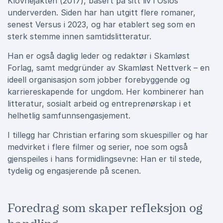
Klovnejakten (2017), basert på sitt liv i Oslos
underverden. Siden har han utgitt flere romaner,
senest Versus i 2023, og har etablert seg som en
sterk stemme innen samtidslitteratur.
Han er også daglig leder og redaktør i Skamløst
Forlag, samt medgründer av Skamløst Nettverk – en
ideell organisasjon som jobber forebyggende og
karriereskapende for ungdom. Her kombinerer han
litteratur, sosialt arbeid og entreprenørskap i et
helhetlig samfunnsengasjement.
I tillegg har Christian erfaring som skuespiller og har
medvirket i flere filmer og serier, noe som også
gjenspeiles i hans formidlingsevne: Han er til stede,
tydelig og engasjerende på scenen.
Foredrag som skaper refleksjon og