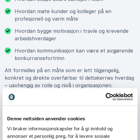
Hvordan møte kunder og kolleger på en
profesjonell og varm måte
Hvordan bygge motivasjon i travle og krevende
arbeidshverdager
Hvordan kommunikasjon kan være et avgjørende
konkurransefortrinn
Alt formidles på en måte som er lett tilgjengelig,
konkret og direkte overførbar til deltakernes hverdag
– uavhengig av rolle og nivå i organisasjonen.
En formidler som engasjerer – og
blir husket
Denne nettsiden anvender cookies
Cecilie Andvig er kjent for sin sterke tilstedeværelse
Vi bruker informasjonskapsler for å gi innhold og
på scenen. Hun kombinerer trygg faglig forankring
annonser et personlig preg, for å levere sosiale