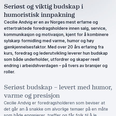
Seriøst og viktig budskap i
humoristisk innpakning
Cecilie Andvig er en av Norges mest erfarne og
ettertraktede foredragsholdere innen salg, service,
kommunikasjon og motivasjon, kjent for å kombinere
sylskarp formidling med varme, humor og høy
gjenkjennelsesfaktor. Med over 20 års erfaring fra
kurs, foredrag og lederutvikling leverer hun budskap
som både underholder, utfordrer og skaper reell
endring i arbeidshverdagen – på tvers av bransjer og
roller.
Seriøst budskap – levert med humor,
varme og presisjon
Cecilie Andvig er foredragsholderen som beviser at
det går an å snakke om alvorlige temaer på en måte
som både engasjerer, treffer og får folk til å le.