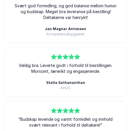
5
Svært god formidling, og god balanse mellom humor
av
5
og budskap. Meget bra leveranse på bestilling!
Deltakerne var henrykt!
Jan Magnar Antonsen
Kompetansebyggeren
5
av
Veldig bra. Leverte godt i forhold til bestillingen.
5
Morsomt, lærerikt og engasjerende.
Stella Sathananthan
AHUS
5
av
“Budskap levende og varmt formidlet og innhold
5
svært relevant i forhold til deltakere!”