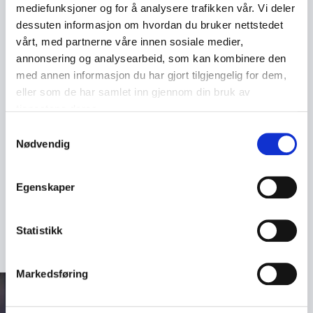
med humor, tempo og menneskelig varme. Det gjør
mediefunksjoner og for å analysere trafikken vår. Vi deler
henne til en foredragsholder som ikke bare leverer
dessuten informasjon om hvordan du bruker nettstedet
budskap, men også skaper stemning, energi og ekte
vårt, med partnerne våre innen sosiale medier,
engasjement i rommet.
annonsering og analysearbeid, som kan kombinere den
med annen informasjon du har gjort tilgjengelig for dem,
Deltakerne opplever henne som både inspirerende,
eller som de har samlet inn gjennom din bruk av
samlende og tydelig – og ikke minst: relevant. Nettopp
tjenestene deres.
derfor får hun svært gode tilbakemeldinger fra
Samtykkevalg
kunder på tvers av bransjer.
Nødvendig
Cecilie Andvig holder foredrag på norsk, svensk og
engelsk, og kan tilpasse innholdet både til faglige
Egenskaper
konferanser, kick-offs, ledergrupper og større
arrangementer.
+
Les mer
Statistikk
Markedsføring