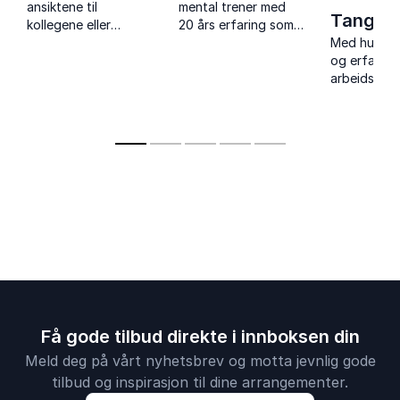
ansiktene til
mental trener med
Tangen
kollegene eller
20 års erfaring som
medlemmene dine
brenner for
Med humor,
med et foredrag
arbeidsmiljø,
og erfaring
med den svært
kommunikasjon og
arbeidslivet
motiverende daglige
samarbeid.
temaer som
gledessprederen.
kommunikas
arbeidsmilj
robusthet
gjenkjennel
enkle å ta ta
Få gode tilbud direkte i innboksen din
Meld deg på vårt nyhetsbrev og motta jevnlig gode
tilbud og inspirasjon til dine arrangementer.