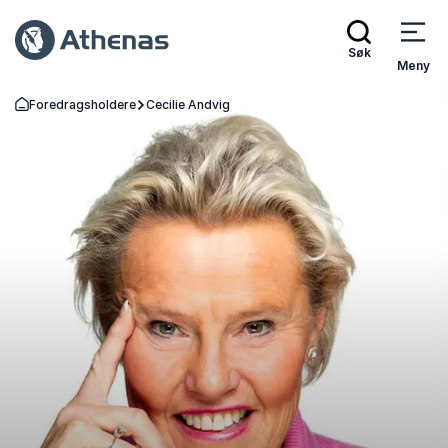
Søk
Meny
Foredragsholdere
Cecilie Andvig
Gå tilbake til startsiden